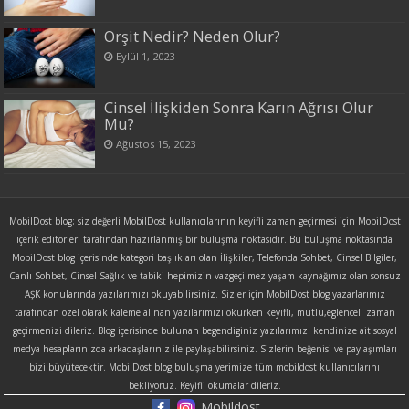
Orşit Nedir? Neden Olur?
Eylül 1, 2023
Cinsel İlişkiden Sonra Karın Ağrısı Olur
Mu?
Ağustos 15, 2023
MobilDost blog; siz değerli MobilDost kullanıcılarının keyifli zaman geçirmesi için MobilDost
içerik editörleri tarafından hazırlanmış bir buluşma noktasıdır. Bu buluşma noktasında
MobilDost blog içerisinde kategori başlıkları olan İlişkiler, Telefonda Sohbet, Cinsel Bilgiler,
Canlı Sohbet, Cinsel Sağlık ve tabiki hepimizin vazgeçilmez yaşam kaynağımız olan sonsuz
AŞK konularında yazılarımızı okuyabilirsiniz. Sizler için MobilDost blog yazarlarımız
tarafından özel olarak kaleme alınan yazılarımızı okurken keyifli, mutlu,eglenceli zaman
geçirmenizi dileriz. Blog içerisinde bulunan begendiginiz yazılarımızı kendinize ait sosyal
medya hesaplarınızda arkadaşlarınız ile paylaşabilirsiniz. Sizlerin beğenisi ve paylaşımları
bizi büyütecektir. MobilDost blog buluşma yerimize tüm mobildost kullanıcılarını
bekliyoruz. Keyifli okumalar dileriz.
Mobildost