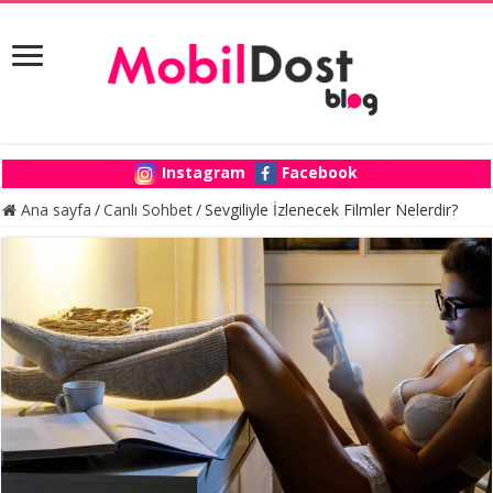
Instagram
Facebook
Ana sayfa
/
Canlı Sohbet
/
Sevgiliyle İzlenecek Filmler Nelerdir?