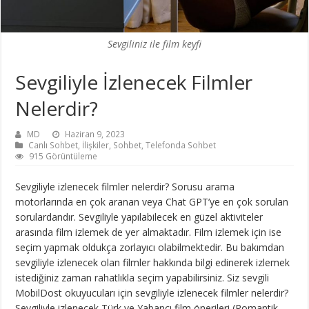
Sevgiliniz ile film keyfi
Sevgiliyle İzlenecek Filmler
Nelerdir?
MD
Haziran 9, 2023
Canlı Sohbet
,
İlişkiler
,
Sohbet
,
Telefonda Sohbet
915 Görüntüleme
Sevgiliyle izlenecek filmler nelerdir? Sorusu arama
motorlarında en çok aranan veya Chat GPT’ye en çok sorulan
sorulardandır. Sevgiliyle yapılabilecek en güzel aktiviteler
arasında film izlemek de yer almaktadır. Film izlemek için ise
seçim yapmak oldukça zorlayıcı olabilmektedir. Bu bakımdan
sevgiliyle izlenecek olan filmler hakkında bilgi edinerek izlemek
istediğiniz zaman rahatlıkla seçim yapabilirsiniz. Siz sevgili
MobilDost okuyucuları için sevgiliyle izlenecek filmler nelerdir?
Sevgiliyle izlenecek Türk ve Yabancı film önerileri (Romantik,