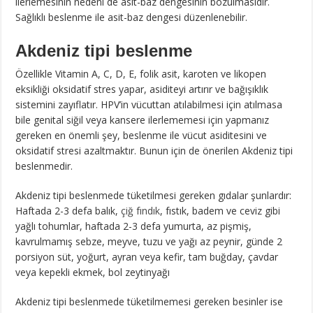
ilerlemesinin nedeni de asit-baz dengesinin bozulmasıdır.
Sağlıklı beslenme ile asit-baz dengesi düzenlenebilir.
Akdeniz tipi beslenme
Özellikle Vitamin A, C, D, E, folik asit, karoten ve likopen
eksikliği oksidatif stres yapar, asiditeyi artırır ve bağışıklık
sistemini zayıflatır. HPV’in vücuttan atılabilmesi için atılmasa
bile genital siğil veya kansere ilerlememesi için yapmanız
gereken en önemli şey, beslenme ile vücut asiditesini ve
oksidatif stresi azaltmaktır. Bunun için de önerilen Akdeniz tipi
beslenmedir.
Akdeniz tipi beslenmede tüketilmesi gereken gıdalar şunlardır:
Haftada 2-3 defa balık,
çiğ fındık
, fıstık, badem ve ceviz gibi
yağlı tohumlar, haftada 2-3 defa yumurta, az pişmiş,
kavrulmamış sebze, meyve, tuzu ve yağı az peynir, günde 2
porsiyon süt, yoğurt, ayran veya kefir, tam buğday, çavdar
veya kepekli ekmek, bol zeytinyağı
Akdeniz tipi beslenmede tüketilmemesi gereken besinler ise