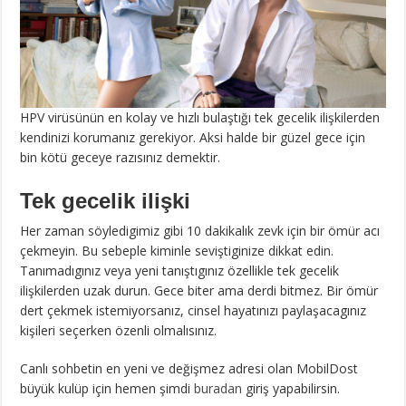
HPV virüsünün en kolay ve hızlı bulaştığı tek gecelik ilişkilerden
kendinizi korumanız gerekiyor. Aksi halde bir güzel gece için
bin kötü geceye razısınız demektir.
Tek gecelik ilişki
Her zaman söyledigimiz gibi 10 dakikalık zevk için bir ömür acı
çekmeyin. Bu sebeple kiminle seviştiginize dikkat edin.
Tanımadıgınız veya yeni tanıştıgınız özellikle tek gecelik
ilişkilerden uzak durun. Gece biter ama derdi bitmez. Bir ömür
dert çekmek istemiyorsanız, cinsel hayatınızı paylaşacagınız
kişileri seçerken özenli olmalısınız.
Canlı sohbetin en yeni ve değişmez adresi olan MobilDost
büyük kulüp için hemen şimdi
buradan
giriş yapabilirsin.