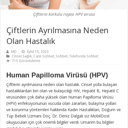
Çiftlerin korkulu rüyası HPV virüsü
Çiftlerin Ayrılmasına Neden
Olan Hastalık
MD
Eylül 15, 2023
Cinsel Sağlık
,
Canlı Sohbet
,
Sohbet
,
Telefonda Sohbet
715 Görüntüleme
Human Papilloma Virüsü (HPV)
Çiftlerin ayrılmasına neden olan hastalık. Cinsel yolla bulaşan
hastalıklardan biri olan ve bulaşıcılığı HIV, Hepatit B, Hepatit C
virüsünden çok daha yüksek olan Human Papilloma Virüsü
(HPV) enfeksiyonunun vücuda olan zararları, bulaşma yolları
ve korunma yöntemleri hakkında Kadın Hastalıkları, Doğum ve
Tüp Bebek Uzmanı Doç. Dr. Deniz Dalgalı siz MobilDost
okuyucuları için çok önemli bilgiler verdi. Umarım bu bilgiler