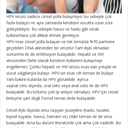
HPV virüsü sadece cinsel yolla bulaşmıyor bu sebeple çok
fazla bulaşıcı ve aynı zamanda kendisini vücutta uzun süre
gizleyebiliyor. Bu sebeple havuz ve havlu gibi ortak
kullanımlara çok dikkat etmek gerekiyor.
HPV esas cinsel yolla bulaşan ve tek temasla %70 partnere
geçebilen DNA ailesinden bir virüstür.Tam ilişki olmadan
sürtünme ile de enfeksiyon bulaşabilir. Hepatit ve HIV
virüsünden farklı olarak kondom kullanımı bulaşmayı
engellemez. Çünkü hepatit ve HIV virüsü esas kan yoluyla ve
vücut salgılarıyla bulaşır. HPV ise esas cilt teması ile bulaşır.
Yani bakire kızlarda da HPV görülebilir. Ayrıca
vajinal
seks
dışında, oral seks veya anal seks ile de HPV
bulaşabilir. Bu bölümü çok iyi anlıyor olmalıyız. HPV için cinsel
birleşme şart degil.Tensel temas ilede bulaşabilir.
Cinsel ilişki dışında virüs taşıyan yüzeylere (havlu, tuvalet,
kişisel eşyalar, havuz, hamam vs) cildin teması ile de virüs
bulaşabilir. Ama bu durum literatürde çok ama çok nadirdir. Bu