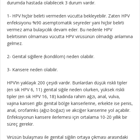
durumda hastada olabilecek 3 durum vardır.
1- HPV hiçbir belirti vermeden vücutta bekleyebilir. Zaten HPV
enfeksiyonu %90 asemptomatik seyreder yani hiçbir belirti
vermez ama bulaşıcılık devam eder. Bu nedenle HPV
belirtisinin olmaması vücutta HPV virüsünün olmadığı anlamına
gelmez.
2- Genital siğillere (kondilom) neden olabilir.
3- Kansere neden olabilir.
HPV’in yaklaşık 200 çeşidi vardır. Bunlardan düşük riskli tipler
(en sık HPV 6, 11) genital siğile neden olurken, yüksek riskli
tipler (en sık HPV 16, 18) kadında rahim ağzı, anal, vulva,
vajina kanseri gibi genital bölge kanserlerine, erkekte ise penis,
anal, orofarinks (ağız-boğaz) ve akciğer kanserine yol açabilir.
Enfeksiyonun kansere ilerlemesi için ortalama 10-20 yıllık bir
süreç gerekir.
Virüsün bulaşması ile genital siğilin ortaya çıkması arasındaki