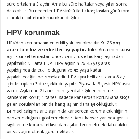
süre ortalama 3 aydır. Ama bu süre haftalar veya yıllar sonra
da olabilir. Bu nedenler HPV virüsü ile ilk karşılaşılan günü tam
olarak tespit etmek mümkün değildir.
HPV korunmak
HPV’den korunmanın en etkili yolu aşı olmaktır.
9 -26 yaş
arası tüm kız ve erkekler aşı yaptırabilir.
Ama mümkünse
aşı ilk cinsel temastan önce, yani virüsle hiç karşılaşmadan
yapılmalıdır. Hatta FDA, HPV aşısının 26-45 yaş arası
yapıldığında da etkili olduğunu ve 45 yaşa kadar
yapılabileceğini belirtmektedir. HPV aşısı belli aralıklarla 6 ay
içinde toplam 3 doz şeklinde yapılır. Piyasada 3 çeşit HPV aşısı
vardır. Aşılardan 2 tanesi hem genital siğilden hem de
kanserden korur, 1 tanesi sadece kanserden korur.Bana sıkça
gelen sorulardan biri de hangi aşının daha iyi olduğudur.
Bilimsel çalışmalar 3 aşının da kanserden koruma etkinliğinin
benzer olduğunu göstermektedir. Ama kanser yanında genital
siğilden de koruma etkisi olan aşıları tercih etmek daha akılcı
bir yaklaşım olarak görülmektedir.